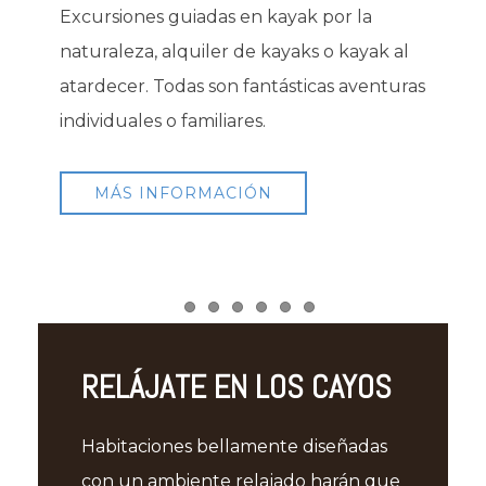
Excursiones guiadas en kayak por la
naturaleza, alquiler de kayaks o kayak al
atardecer. Todas son fantásticas aventuras
individuales o familiares.
MÁS INFORMACIÓN
Item 1
Item 2
Item 3
Item 4
Item 5
Item 6
RELÁJATE EN LOS CAYOS
Habitaciones bellamente diseñadas
con un ambiente relajado harán que