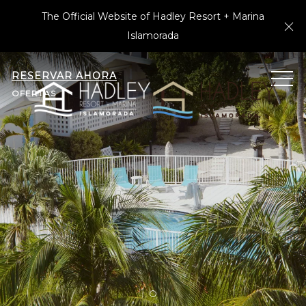
The Official Website of Hadley Resort + Marina
Cl
Islamorada
RESERVAR AHORA
MEN
OFERTAS
Item 1