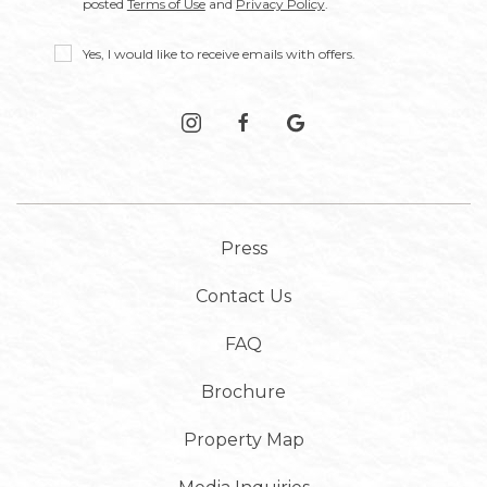
posted
Terms of Use
and
Privacy Policy
.
Receive
Yes, I would like to receive emails with offers.
Offers
instagram
facebook
google
Press
Contact Us
FAQ
Brochure
Property Map